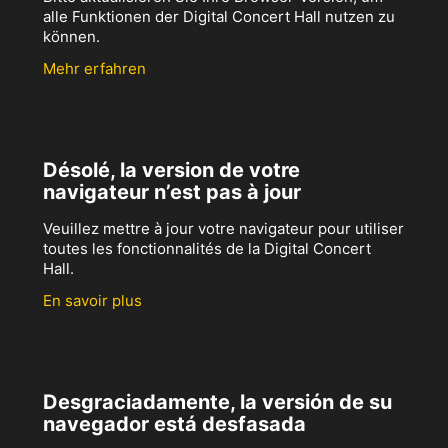
alle Funktionen der Digital Concert Hall nutzen zu
können.
Mehr erfahren
Désolé, la version de votre
navigateur n’est pas à jour
Veuillez mettre à jour votre navigateur pour utiliser
toutes les fonctionnalités de la Digital Concert
Hall.
En savoir plus
Desgraciadamente, la versión de su
navegador está desfasada