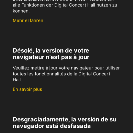
alle Funktionen der Digital Concert Hall nutzen zu
können.
Mehr erfahren
Désolé, la version de votre
navigateur n’est pas à jour
Veuillez mettre à jour votre navigateur pour utiliser
toutes les fonctionnalités de la Digital Concert
Hall.
En savoir plus
Desgraciadamente, la versión de su
navegador está desfasada