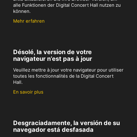
alle Funktionen der Digital Concert Hall nutzen zu
können.
Mehr erfahren
Désolé, la version de votre
navigateur n’est pas à jour
Veuillez mettre à jour votre navigateur pour utiliser
toutes les fonctionnalités de la Digital Concert
Hall.
En savoir plus
Desgraciadamente, la versión de su
navegador está desfasada