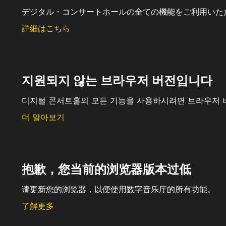
デジタル・コンサートホールの全ての機能をご利用いた
詳細はこちら
지원되지 않는 브라우저 버전입니다
디지털 콘서트홀의 모든 기능을 사용하시려면 브라우저 
더 알아보기
抱歉，您当前的浏览器版本过低
请更新您的浏览器，以便使用数字音乐厅的所有功能。
了解更多