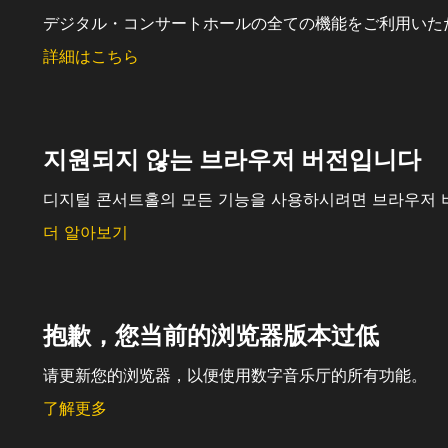
デジタル・コンサートホールの全ての機能をご利用いた
詳細はこちら
지원되지 않는 브라우저 버전입니다
디지털 콘서트홀의 모든 기능을 사용하시려면 브라우저 
더 알아보기
抱歉，您当前的浏览器版本过低
请更新您的浏览器，以便使用数字音乐厅的所有功能。
了解更多