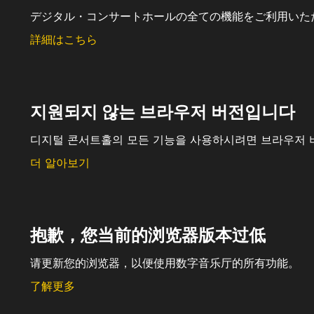
デジタル・コンサートホールの全ての機能をご利用いた
詳細はこちら
지원되지 않는 브라우저 버전입니다
디지털 콘서트홀의 모든 기능을 사용하시려면 브라우저 
더 알아보기
抱歉，您当前的浏览器版本过低
请更新您的浏览器，以便使用数字音乐厅的所有功能。
了解更多