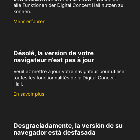
alle Funktionen der Digital Concert Hall nutzen zu
können.
Mehr erfahren
Désolé, la version de votre
navigateur n’est pas à jour
Veuillez mettre à jour votre navigateur pour utiliser
toutes les fonctionnalités de la Digital Concert
Hall.
En savoir plus
Desgraciadamente, la versión de su
navegador está desfasada