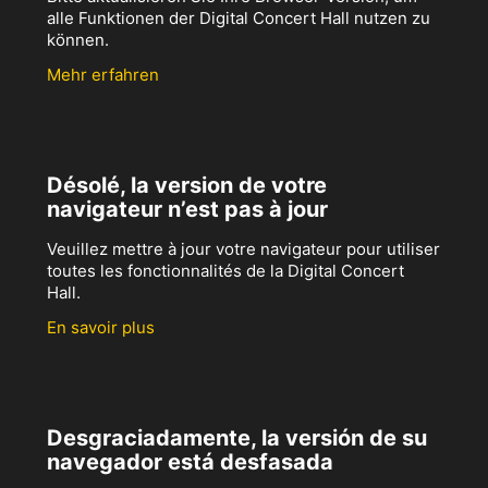
alle Funktionen der Digital Concert Hall nutzen zu
können.
Mehr erfahren
Désolé, la version de votre
navigateur n’est pas à jour
Veuillez mettre à jour votre navigateur pour utiliser
toutes les fonctionnalités de la Digital Concert
Hall.
En savoir plus
Desgraciadamente, la versión de su
navegador está desfasada