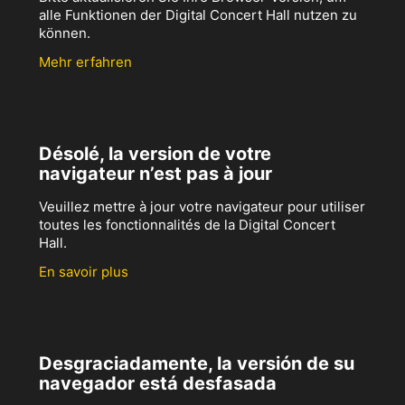
alle Funktionen der Digital Concert Hall nutzen zu
können.
Mehr erfahren
Désolé, la version de votre
navigateur n’est pas à jour
Veuillez mettre à jour votre navigateur pour utiliser
toutes les fonctionnalités de la Digital Concert
Hall.
En savoir plus
Desgraciadamente, la versión de su
navegador está desfasada