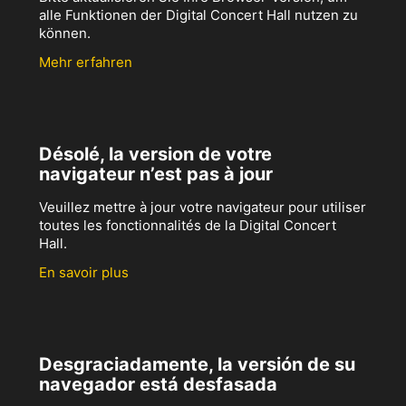
alle Funktionen der Digital Concert Hall nutzen zu
können.
Mehr erfahren
Désolé, la version de votre
navigateur n’est pas à jour
Veuillez mettre à jour votre navigateur pour utiliser
toutes les fonctionnalités de la Digital Concert
Hall.
En savoir plus
Desgraciadamente, la versión de su
navegador está desfasada