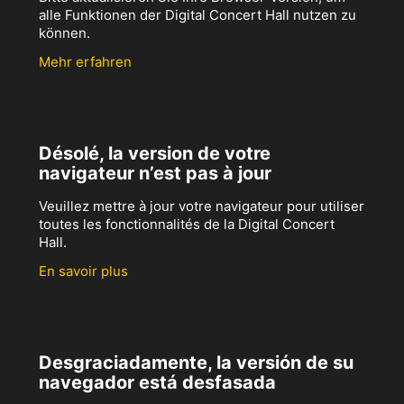
alle Funktionen der Digital Concert Hall nutzen zu
können.
Mehr erfahren
Désolé, la version de votre
navigateur n’est pas à jour
Veuillez mettre à jour votre navigateur pour utiliser
toutes les fonctionnalités de la Digital Concert
Hall.
En savoir plus
Desgraciadamente, la versión de su
navegador está desfasada