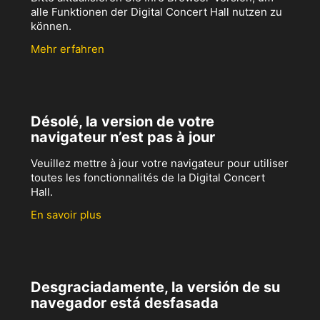
alle Funktionen der Digital Concert Hall nutzen zu
können.
Mehr erfahren
Désolé, la version de votre
navigateur n’est pas à jour
Veuillez mettre à jour votre navigateur pour utiliser
toutes les fonctionnalités de la Digital Concert
Hall.
En savoir plus
Desgraciadamente, la versión de su
navegador está desfasada