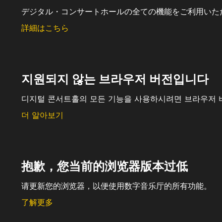
デジタル・コンサートホールの全ての機能をご利用いた
詳細はこちら
지원되지 않는 브라우저 버전입니다
디지털 콘서트홀의 모든 기능을 사용하시려면 브라우저 
더 알아보기
抱歉，您当前的浏览器版本过低
请更新您的浏览器，以便使用数字音乐厅的所有功能。
了解更多