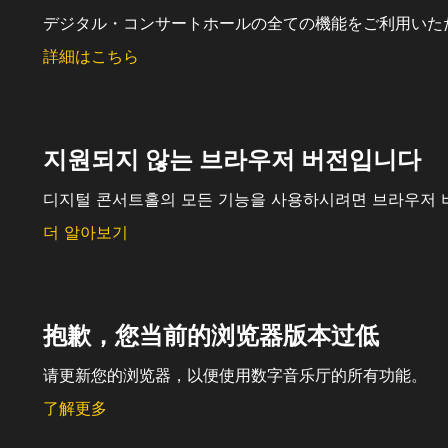
デジタル・コンサートホールの全ての機能をご利用いた
詳細はこちら
지원되지 않는 브라우저 버전입니다
디지털 콘서트홀의 모든 기능을 사용하시려면 브라우저 
더 알아보기
抱歉，您当前的浏览器版本过低
请更新您的浏览器，以便使用数字音乐厅的所有功能。
了解更多