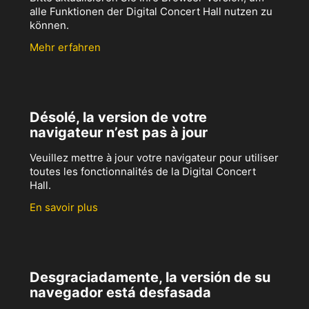
alle Funktionen der Digital Concert Hall nutzen zu
können.
Mehr erfahren
Désolé, la version de votre
navigateur n’est pas à jour
Veuillez mettre à jour votre navigateur pour utiliser
toutes les fonctionnalités de la Digital Concert
Hall.
En savoir plus
Desgraciadamente, la versión de su
navegador está desfasada