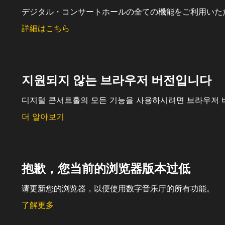
デジタル・コンサートホールの全ての機能をご利用いた
詳細はこちら
지원되지 않는 브라우저 버전입니다
디지털 콘서트홀의 모든 기능을 사용하시려면 브라우저 
더 알아보기
抱歉，您当前的浏览器版本过低
请更新您的浏览器，以便使用数字音乐厅的所有功能。
了解更多