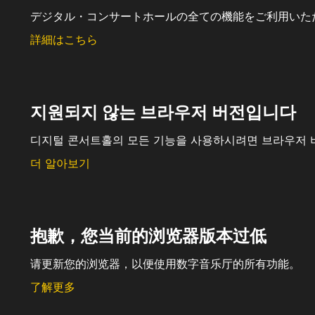
デジタル・コンサートホールの全ての機能をご利用いた
詳細はこちら
지원되지 않는 브라우저 버전입니다
디지털 콘서트홀의 모든 기능을 사용하시려면 브라우저 
더 알아보기
抱歉，您当前的浏览器版本过低
请更新您的浏览器，以便使用数字音乐厅的所有功能。
了解更多