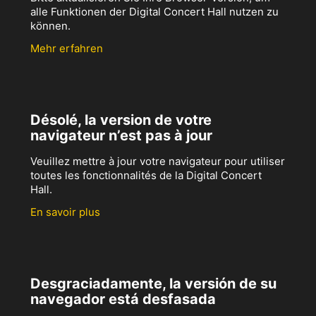
alle Funktionen der Digital Concert Hall nutzen zu
können.
Mehr erfahren
Désolé, la version de votre
navigateur n’est pas à jour
Veuillez mettre à jour votre navigateur pour utiliser
toutes les fonctionnalités de la Digital Concert
Hall.
En savoir plus
Desgraciadamente, la versión de su
navegador está desfasada