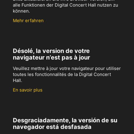
alle Funktionen der Digital Concert Hall nutzen zu
können.
Mehr erfahren
Désolé, la version de votre
navigateur n’est pas à jour
Veuillez mettre à jour votre navigateur pour utiliser
toutes les fonctionnalités de la Digital Concert
Hall.
En savoir plus
Desgraciadamente, la versión de su
navegador está desfasada