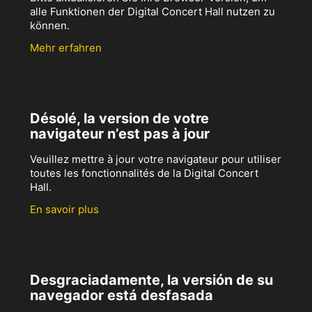
alle Funktionen der Digital Concert Hall nutzen zu
können.
Mehr erfahren
Désolé, la version de votre
navigateur n’est pas à jour
Veuillez mettre à jour votre navigateur pour utiliser
toutes les fonctionnalités de la Digital Concert
Hall.
En savoir plus
Desgraciadamente, la versión de su
navegador está desfasada