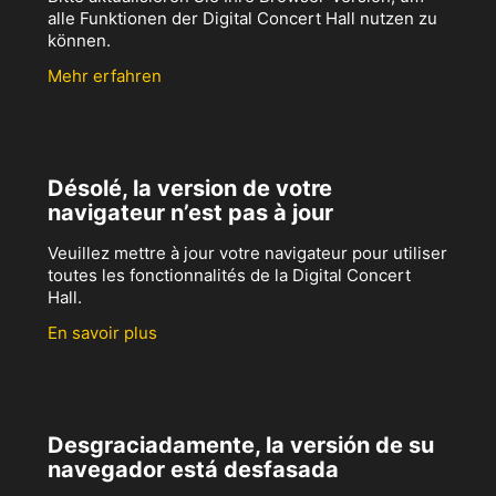
alle Funktionen der Digital Concert Hall nutzen zu
können.
Mehr erfahren
Désolé, la version de votre
navigateur n’est pas à jour
Veuillez mettre à jour votre navigateur pour utiliser
toutes les fonctionnalités de la Digital Concert
Hall.
En savoir plus
Desgraciadamente, la versión de su
navegador está desfasada