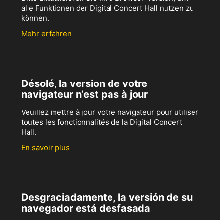
alle Funktionen der Digital Concert Hall nutzen zu
können.
Mehr erfahren
Désolé, la version de votre
navigateur n’est pas à jour
Veuillez mettre à jour votre navigateur pour utiliser
toutes les fonctionnalités de la Digital Concert
Hall.
En savoir plus
Desgraciadamente, la versión de su
navegador está desfasada