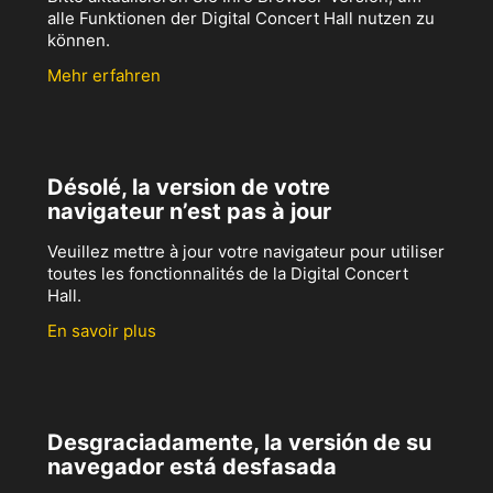
alle Funktionen der Digital Concert Hall nutzen zu
können.
Mehr erfahren
Désolé, la version de votre
navigateur n’est pas à jour
Veuillez mettre à jour votre navigateur pour utiliser
toutes les fonctionnalités de la Digital Concert
Hall.
En savoir plus
Desgraciadamente, la versión de su
navegador está desfasada