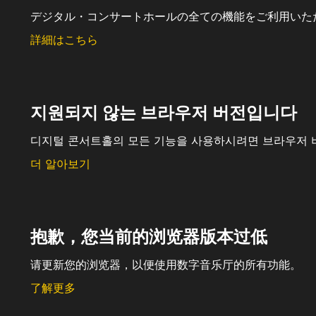
デジタル・コンサートホールの全ての機能をご利用いた
詳細はこちら
지원되지 않는 브라우저 버전입니다
디지털 콘서트홀의 모든 기능을 사용하시려면 브라우저 
더 알아보기
抱歉，您当前的浏览器版本过低
请更新您的浏览器，以便使用数字音乐厅的所有功能。
了解更多