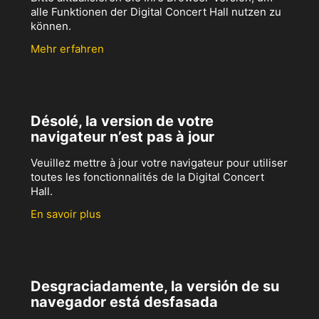
alle Funktionen der Digital Concert Hall nutzen zu
können.
Mehr erfahren
Désolé, la version de votre
navigateur n’est pas à jour
Veuillez mettre à jour votre navigateur pour utiliser
toutes les fonctionnalités de la Digital Concert
Hall.
En savoir plus
Desgraciadamente, la versión de su
navegador está desfasada