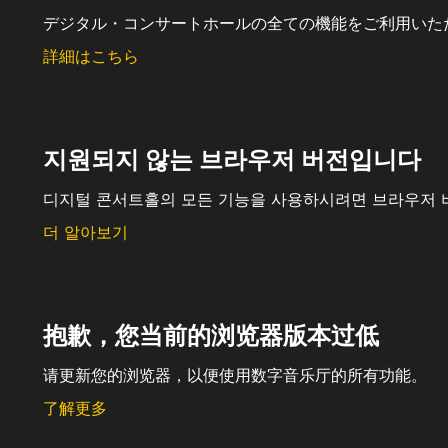
デジタル・コンサートホールの全ての機能をご利用いた
詳細はこちら
지원되지 않는 브라우저 버전입니다
디지털 콘서트홀의 모든 기능을 사용하시려면 브라우저 
더 알아보기
抱歉，您当前的浏览器版本过低
请更新您的浏览器，以便使用数字音乐厅的所有功能。
了解更多