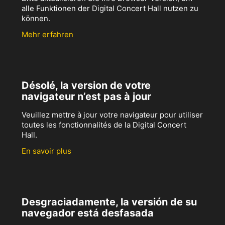
alle Funktionen der Digital Concert Hall nutzen zu
können.
Mehr erfahren
Désolé, la version de votre
navigateur n’est pas à jour
Veuillez mettre à jour votre navigateur pour utiliser
toutes les fonctionnalités de la Digital Concert
Hall.
En savoir plus
Desgraciadamente, la versión de su
navegador está desfasada