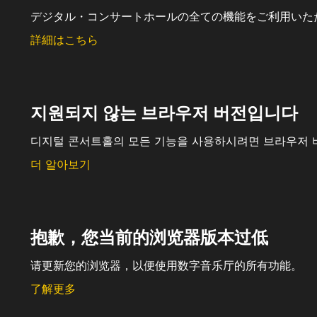
デジタル・コンサートホールの全ての機能をご利用いた
詳細はこちら
지원되지 않는 브라우저 버전입니다
디지털 콘서트홀의 모든 기능을 사용하시려면 브라우저 
더 알아보기
抱歉，您当前的浏览器版本过低
请更新您的浏览器，以便使用数字音乐厅的所有功能。
了解更多