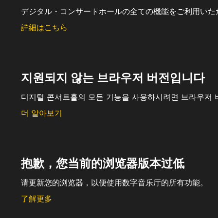
デジタル・コンサートホールの全ての機能をご利用いた
詳細はこちら
지원되지 않는 브라우저 버전입니다
디지털 콘서트홀의 모든 기능을 사용하시려면 브라우저 
더 알아보기
抱歉，您当前的浏览器版本过低
请更新您的浏览器，以便使用数字音乐厅的所有功能。
了解更多