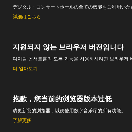
デジタル・コンサートホールの全ての機能をご利用いた
詳細はこちら
지원되지 않는 브라우저 버전입니다
디지털 콘서트홀의 모든 기능을 사용하시려면 브라우저 
더 알아보기
抱歉，您当前的浏览器版本过低
请更新您的浏览器，以便使用数字音乐厅的所有功能。
了解更多