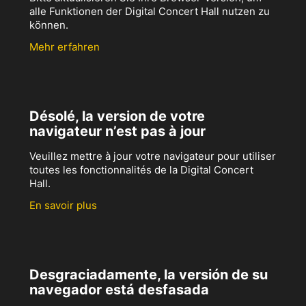
alle Funktionen der Digital Concert Hall nutzen zu
können.
Mehr erfahren
Désolé, la version de votre
navigateur n’est pas à jour
Veuillez mettre à jour votre navigateur pour utiliser
toutes les fonctionnalités de la Digital Concert
Hall.
En savoir plus
Desgraciadamente, la versión de su
navegador está desfasada