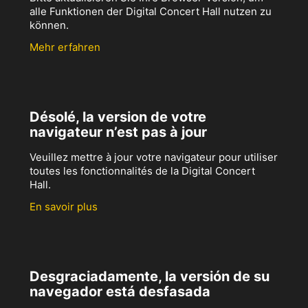
alle Funktionen der Digital Concert Hall nutzen zu
können.
Mehr erfahren
Désolé, la version de votre
navigateur n’est pas à jour
Veuillez mettre à jour votre navigateur pour utiliser
toutes les fonctionnalités de la Digital Concert
Hall.
En savoir plus
Desgraciadamente, la versión de su
navegador está desfasada