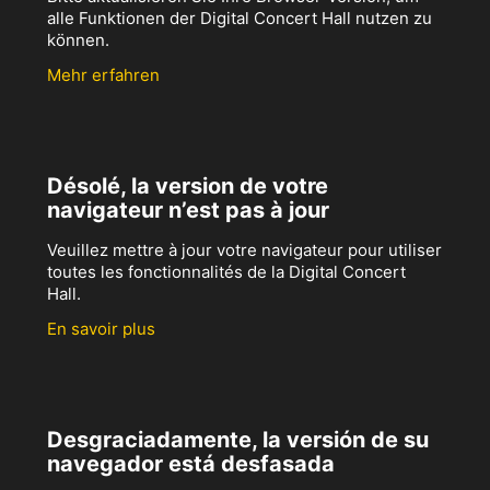
alle Funktionen der Digital Concert Hall nutzen zu
können.
Mehr erfahren
Désolé, la version de votre
navigateur n’est pas à jour
Veuillez mettre à jour votre navigateur pour utiliser
toutes les fonctionnalités de la Digital Concert
Hall.
En savoir plus
Desgraciadamente, la versión de su
navegador está desfasada