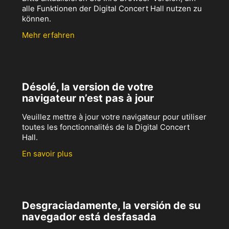
alle Funktionen der Digital Concert Hall nutzen zu
können.
Mehr erfahren
Désolé, la version de votre
navigateur n’est pas à jour
Veuillez mettre à jour votre navigateur pour utiliser
toutes les fonctionnalités de la Digital Concert
Hall.
En savoir plus
Desgraciadamente, la versión de su
navegador está desfasada