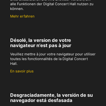
alle Funktionen der Digital Concert Hall nutzen zu
können.
Mehr erfahren
Désolé, la version de votre
navigateur n’est pas à jour
Veuillez mettre à jour votre navigateur pour utiliser
toutes les fonctionnalités de la Digital Concert
Hall.
En savoir plus
Desgraciadamente, la versión de su
navegador está desfasada