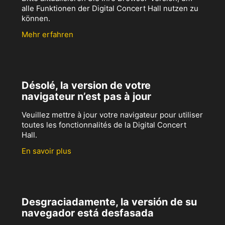
alle Funktionen der Digital Concert Hall nutzen zu
können.
Mehr erfahren
Désolé, la version de votre
navigateur n’est pas à jour
Veuillez mettre à jour votre navigateur pour utiliser
toutes les fonctionnalités de la Digital Concert
Hall.
En savoir plus
Desgraciadamente, la versión de su
navegador está desfasada