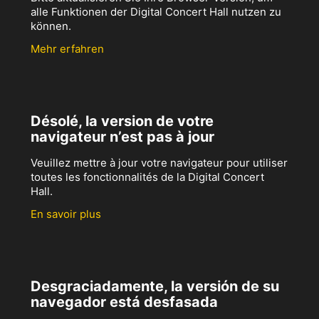
alle Funktionen der Digital Concert Hall nutzen zu
können.
Mehr erfahren
Désolé, la version de votre
navigateur n’est pas à jour
Veuillez mettre à jour votre navigateur pour utiliser
toutes les fonctionnalités de la Digital Concert
Hall.
En savoir plus
Desgraciadamente, la versión de su
navegador está desfasada