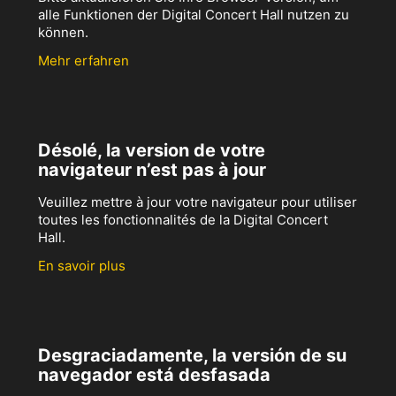
alle Funktionen der Digital Concert Hall nutzen zu
können.
Mehr erfahren
Désolé, la version de votre
navigateur n’est pas à jour
Veuillez mettre à jour votre navigateur pour utiliser
toutes les fonctionnalités de la Digital Concert
Hall.
En savoir plus
Desgraciadamente, la versión de su
navegador está desfasada