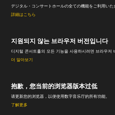
デジタル・コンサートホールの全ての機能をご利用いた
詳細はこちら
지원되지 않는 브라우저 버전입니다
디지털 콘서트홀의 모든 기능을 사용하시려면 브라우저 
더 알아보기
抱歉，您当前的浏览器版本过低
请更新您的浏览器，以便使用数字音乐厅的所有功能。
了解更多