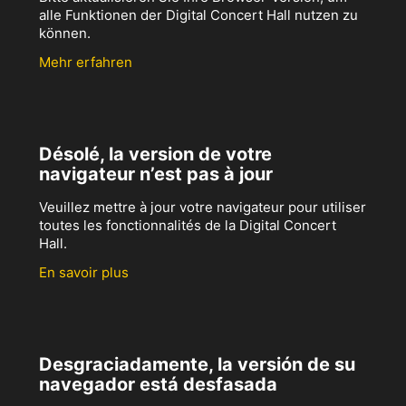
alle Funktionen der Digital Concert Hall nutzen zu
können.
Mehr erfahren
Désolé, la version de votre
navigateur n’est pas à jour
Veuillez mettre à jour votre navigateur pour utiliser
toutes les fonctionnalités de la Digital Concert
Hall.
En savoir plus
Desgraciadamente, la versión de su
navegador está desfasada