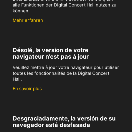
alle Funktionen der Digital Concert Hall nutzen zu
können.
Mehr erfahren
Désolé, la version de votre
navigateur n’est pas à jour
Veuillez mettre à jour votre navigateur pour utiliser
toutes les fonctionnalités de la Digital Concert
Hall.
En savoir plus
Desgraciadamente, la versión de su
navegador está desfasada