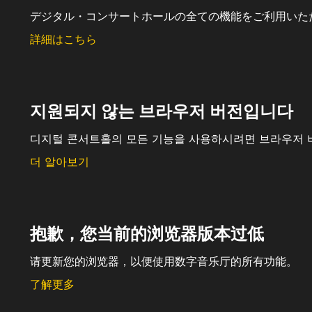
デジタル・コンサートホールの全ての機能をご利用いた
詳細はこちら
지원되지 않는 브라우저 버전입니다
디지털 콘서트홀의 모든 기능을 사용하시려면 브라우저 
더 알아보기
抱歉，您当前的浏览器版本过低
请更新您的浏览器，以便使用数字音乐厅的所有功能。
了解更多