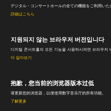
デジタル・コンサートホールの全ての機能をご利用いた
詳細はこちら
지원되지 않는 브라우저 버전입니다
디지털 콘서트홀의 모든 기능을 사용하시려면 브라우저 
더 알아보기
抱歉，您当前的浏览器版本过低
请更新您的浏览器，以便使用数字音乐厅的所有功能。
了解更多