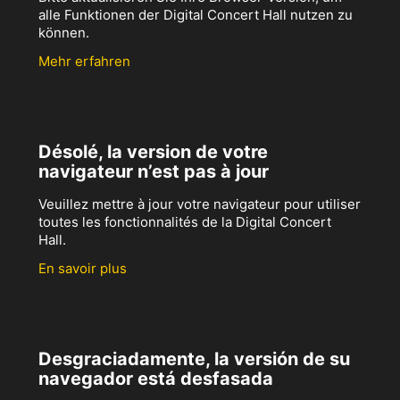
alle Funktionen der Digital Concert Hall nutzen zu
können.
Mehr erfahren
Désolé, la version de votre
navigateur n’est pas à jour
Veuillez mettre à jour votre navigateur pour utiliser
toutes les fonctionnalités de la Digital Concert
Hall.
En savoir plus
Desgraciadamente, la versión de su
navegador está desfasada