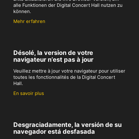
alle Funktionen der Digital Concert Hall nutzen zu
können.
Mehr erfahren
Désolé, la version de votre
navigateur n’est pas à jour
Veuillez mettre à jour votre navigateur pour utiliser
toutes les fonctionnalités de la Digital Concert
Hall.
En savoir plus
Desgraciadamente, la versión de su
navegador está desfasada