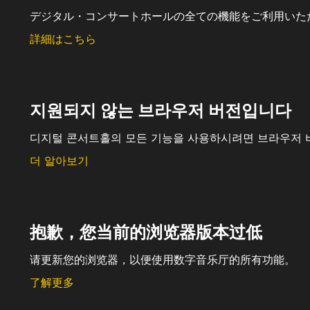
デジタル・コンサートホールの全ての機能をご利用いた
詳細はこちら
지원되지 않는 브라우저 버전입니다
디지털 콘서트홀의 모든 기능을 사용하시려면 브라우저 
더 알아보기
抱歉，您当前的浏览器版本过低
请更新您的浏览器，以便使用数字音乐厅的所有功能。
了解更多