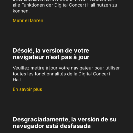
alle Funktionen der Digital Concert Hall nutzen zu
können.
Mehr erfahren
Désolé, la version de votre
navigateur n’est pas à jour
Veuillez mettre à jour votre navigateur pour utiliser
toutes les fonctionnalités de la Digital Concert
Hall.
En savoir plus
Desgraciadamente, la versión de su
navegador está desfasada