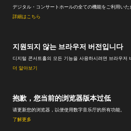
デジタル・コンサートホールの全ての機能をご利用いた
詳細はこちら
지원되지 않는 브라우저 버전입니다
디지털 콘서트홀의 모든 기능을 사용하시려면 브라우저 
더 알아보기
抱歉，您当前的浏览器版本过低
请更新您的浏览器，以便使用数字音乐厅的所有功能。
了解更多