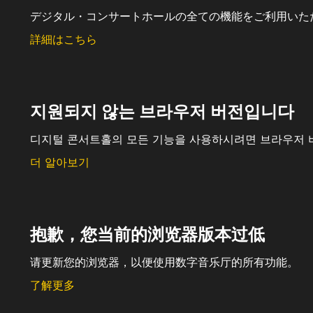
デジタル・コンサートホールの全ての機能をご利用いた
詳細はこちら
지원되지 않는 브라우저 버전입니다
디지털 콘서트홀의 모든 기능을 사용하시려면 브라우저 
더 알아보기
抱歉，您当前的浏览器版本过低
请更新您的浏览器，以便使用数字音乐厅的所有功能。
了解更多