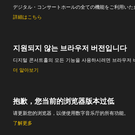
デジタル・コンサートホールの全ての機能をご利用いた
詳細はこちら
지원되지 않는 브라우저 버전입니다
디지털 콘서트홀의 모든 기능을 사용하시려면 브라우저 
더 알아보기
抱歉，您当前的浏览器版本过低
请更新您的浏览器，以便使用数字音乐厅的所有功能。
了解更多